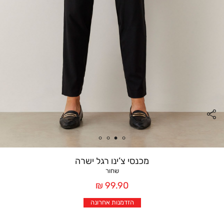
מכנסי צ’ינו רגל ישרה
שחור
מחיר
99.90 ₪
אחרי
הזדמנות אחרונה
הנחה