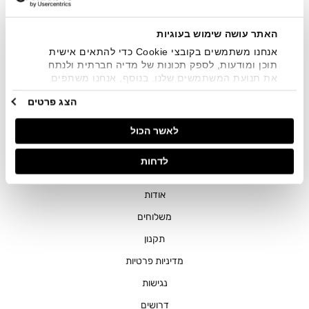
שיווקיים בכלל פרטי הקשר המצויים בידי החברה ובכלל זה דוא"ל
SMS ועוד. המידע ייאסף בהתאם למדיניות הפרטיות של החברה.
"
צפייה במדיניות הפרטיות
".
האתר עושה שימוש בעוגיות
אנחנו משתמשים בקובצי Cookie כדי להתאים אישית
תוכן ומודעות, לספק תכונות של מדיה חברתית ולנתח
את תנועת המשתמשים שלנו. בנוסף, אנחנו משתפים
מידע על אופן השימוש באתר שלנו עם השותפים שלנו
הצג פרטים
מתחומי המדיה החברתית, הפרסום וניתוח הנתונים.
גורמים אלה עשויים לשלב את הנתונים האלה עם מידע
חנויות
לאשר הכול
אחר שסיפקתם או שהם אספו בעקבות השימוש שעשיתם
בשירותים שלהם.
שירות לקוחות
לדחות
ההזמנות שלי
אודות
משלוחים
תקנון
מדיניות פרטיות
נגישות
דרושים