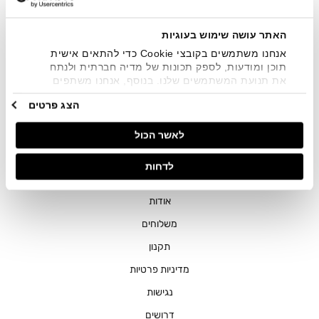
שיווקיים בכלל פרטי הקשר המצויים בידי החברה ובכלל זה דוא"ל
SMS ועוד. המידע ייאסף בהתאם למדיניות הפרטיות של החברה.
"
צפייה במדיניות הפרטיות
".
האתר עושה שימוש בעוגיות
אנחנו משתמשים בקובצי Cookie כדי להתאים אישית
תוכן ומודעות, לספק תכונות של מדיה חברתית ולנתח
את תנועת המשתמשים שלנו. בנוסף, אנחנו משתפים
מידע על אופן השימוש באתר שלנו עם השותפים שלנו
הצג פרטים
מתחומי המדיה החברתית, הפרסום וניתוח הנתונים.
גורמים אלה עשויים לשלב את הנתונים האלה עם מידע
חנויות
לאשר הכול
אחר שסיפקתם או שהם אספו בעקבות השימוש שעשיתם
בשירותים שלהם.
שירות לקוחות
לדחות
ההזמנות שלי
אודות
משלוחים
תקנון
מדיניות פרטיות
נגישות
דרושים