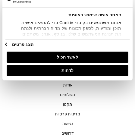
שיווקיים בכלל פרטי הקשר המצויים בידי החברה ובכלל זה דוא"ל
SMS ועוד. המידע ייאסף בהתאם למדיניות הפרטיות של החברה.
"
צפייה במדיניות הפרטיות
".
האתר עושה שימוש בעוגיות
אנחנו משתמשים בקובצי Cookie כדי להתאים אישית
תוכן ומודעות, לספק תכונות של מדיה חברתית ולנתח
את תנועת המשתמשים שלנו. בנוסף, אנחנו משתפים
מידע על אופן השימוש באתר שלנו עם השותפים שלנו
הצג פרטים
מתחומי המדיה החברתית, הפרסום וניתוח הנתונים.
גורמים אלה עשויים לשלב את הנתונים האלה עם מידע
חנויות
לאשר הכול
אחר שסיפקתם או שהם אספו בעקבות השימוש שעשיתם
בשירותים שלהם.
שירות לקוחות
לדחות
ההזמנות שלי
אודות
משלוחים
תקנון
מדיניות פרטיות
נגישות
דרושים