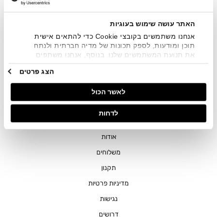
שיווקיים בכלל פרטי הקשר המצויים בידי החברה ובכלל זה דוא"ל
SMS ועוד. המידע ייאסף בהתאם למדיניות הפרטיות של החברה.
"
צפייה במדיניות הפרטיות
".
האתר עושה שימוש בעוגיות
אנחנו משתמשים בקובצי Cookie כדי להתאים אישית
תוכן ומודעות, לספק תכונות של מדיה חברתית ולנתח
את תנועת המשתמשים שלנו. בנוסף, אנחנו משתפים
מידע על אופן השימוש באתר שלנו עם השותפים שלנו
הצג פרטים
מתחומי המדיה החברתית, הפרסום וניתוח הנתונים.
גורמים אלה עשויים לשלב את הנתונים האלה עם מידע
חנויות
לאשר הכול
אחר שסיפקתם או שהם אספו בעקבות השימוש שעשיתם
בשירותים שלהם.
שירות לקוחות
לדחות
ההזמנות שלי
אודות
משלוחים
תקנון
מדיניות פרטיות
נגישות
דרושים