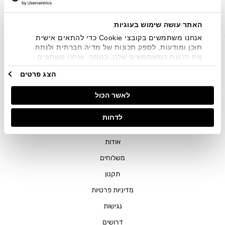
שיווקיים בכלל פרטי הקשר המצויים בידי החברה ובכלל זה דוא"ל
SMS ועוד. המידע ייאסף בהתאם למדיניות הפרטיות של החברה.
"
צפייה במדיניות הפרטיות
".
האתר עושה שימוש בעוגיות
אנחנו משתמשים בקובצי Cookie כדי להתאים אישית
תוכן ומודעות, לספק תכונות של מדיה חברתית ולנתח
את תנועת המשתמשים שלנו. בנוסף, אנחנו משתפים
מידע על אופן השימוש באתר שלנו עם השותפים שלנו
הצג פרטים
מתחומי המדיה החברתית, הפרסום וניתוח הנתונים.
גורמים אלה עשויים לשלב את הנתונים האלה עם מידע
חנויות
לאשר הכול
אחר שסיפקתם או שהם אספו בעקבות השימוש שעשיתם
בשירותים שלהם.
שירות לקוחות
לדחות
ההזמנות שלי
אודות
משלוחים
תקנון
מדיניות פרטיות
נגישות
דרושים