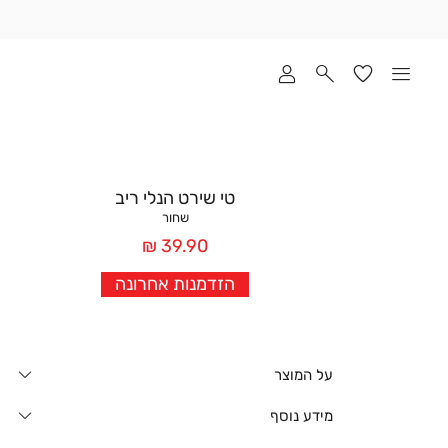
שלוח
ד
מי
סקים
ומך
כירה
אדר
טי שירט הנלי ריב
(1
שחור
מחיר
39.90 ₪
אחרי
הזדמנות אחרונה
הנחה
על המוצר
מידע נוסף