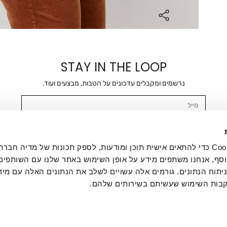
STAY IN THE LOOP
נרשמים ומקבלים עדכונים על הטבות, מבצעים ועוד.
מייל
אשר/ת ומסכימ/ה לקבלת דיוור ישיר, הודעות ופרסומים שיווקיים בכלל פרטי הקשר 
SMS ועוד. המידע ייאסף בהתאם למדיניות הפרטיות של החברה. "
במדיניות הפרטיות
".
אנחנו משתמשים בקובצי Cookie כדי להתאים אישית תוכן ומודעות, לספק תכונות של מדיה
סף, אנחנו משתפים מידע על אופן השימוש באתר שלנו עם השותפים
תוח הנתונים. גורמים אלה עשויים לשלב את הנתונים האלה עם מיד
בות השימוש שעשיתם בשירותים שלהם.
ת לקוחות
ההזמנות שלי
אודות
משלוחים
תקנון
מדיניות פרטי
דרושים
ביטול עסקה
מתנות לעסקים
תקנון גיפט קארד