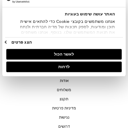
שיווקיים בכלל פרטי הקשר המצויים בידי החברה ובכלל זה דוא"ל
SMS ועוד. המידע ייאסף בהתאם למדיניות הפרטיות של החברה.
"
צפייה במדיניות הפרטיות
".
האתר עושה שימוש בעוגיות
אנחנו משתמשים בקובצי Cookie כדי להתאים אישית
תוכן ומודעות, לספק תכונות של מדיה חברתית ולנתח
את תנועת המשתמשים שלנו. בנוסף, אנחנו משתפים
מידע על אופן השימוש באתר שלנו עם השותפים שלנו
הצג פרטים
מתחומי המדיה החברתית, הפרסום וניתוח הנתונים.
גורמים אלה עשויים לשלב את הנתונים האלה עם מידע
חנויות
לאשר הכול
אחר שסיפקתם או שהם אספו בעקבות השימוש שעשיתם
בשירותים שלהם.
שירות לקוחות
לדחות
ההזמנות שלי
אודות
משלוחים
תקנון
מדיניות פרטיות
נגישות
דרושים