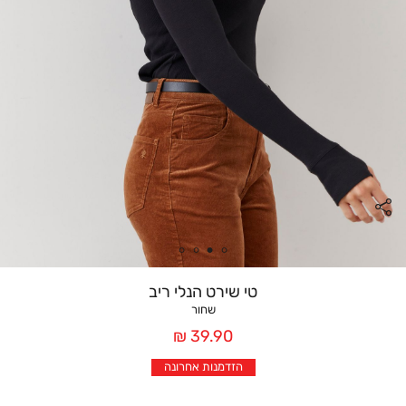
טי שירט הנלי ריב
שחור
מחיר
39.90 ₪
אחרי
הזדמנות אחרונה
הנחה