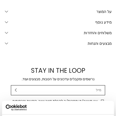
על המוצר
מידע נוסף
משלוחים והחזרות
מבצעים והנחות
STAY IN THE LOOP
נרשמים ומקבלים עדכונים על הטבות, מבצעים ועוד.
מייל
אני מאשר/ת ומסכימ/ה לקבלת דיוור ישיר, הודעות ופרסומים
שיווקיים בכלל פרטי הקשר המצויים בידי החברה ובכלל זה דוא"ל
SMS ועוד. המידע ייאסף בהתאם למדיניות הפרטיות של החברה.
"
צפייה במדיניות הפרטיות
".