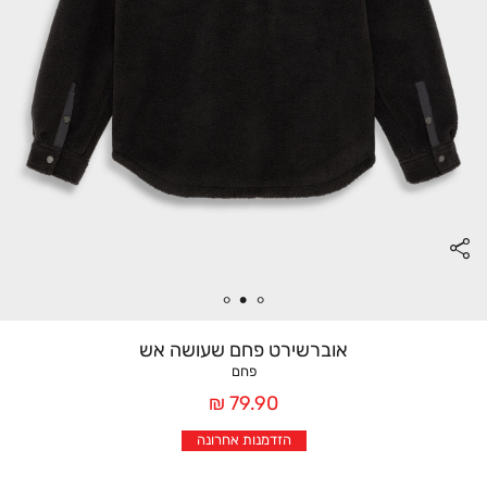
אוברשירט פחם שעושה אש
פחם
מחיר
79.90 ₪
אחרי
הזדמנות אחרונה
הנחה