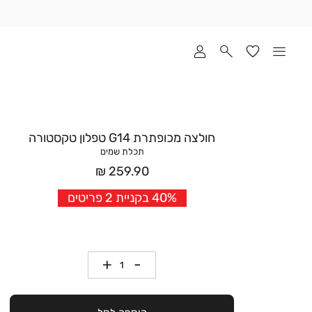
שלוח
ד
מי
סקים
ומך
כירה
אדר
חולצה מכופתרת G14 טפלון טקסטורה
(1
תכלת שמים
מחיר
259.90 ₪
אחרי
40% בקניית 2 פריטים
הנחה
כמות