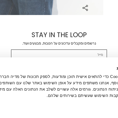
STAY IN THE LOOP
נרשמים ומקבלים עדכונים על הטבות, מבצעים ועוד.
מייל
אשר/ת ומסכימ/ה לקבלת דיוור ישיר, הודעות ופרסומים שיווקיים בכלל פרטי הקשר 
SMS ועוד. המידע ייאסף בהתאם למדיניות הפרטיות של החברה. "
במדיניות הפרטיות
".
אנחנו משתמשים בקובצי Cookie כדי להתאים אישית תוכן ומודעות, לספק תכונות של מדיה
סף, אנחנו משתפים מידע על אופן השימוש באתר שלנו עם השותפים
תוח הנתונים. גורמים אלה עשויים לשלב את הנתונים האלה עם מיד
בות השימוש שעשיתם בשירותים שלהם.
ת לקוחות
ההזמנות שלי
אודות
משלוחים
תקנון
מדיניות פרטי
דרושים
ביטול עסקה
מתנות לעסקים
תקנון גיפט קארד