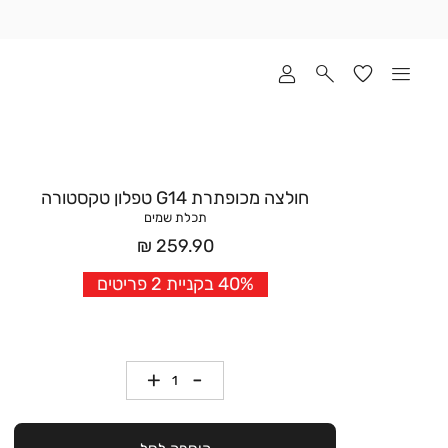
שלוח
ד
מי
סקים
ומך
כירה
אדר
חולצה מכופתרת G14 טפלון טקסטורה
(1
תכלת שמים
מחיר
259.90 ₪
אחרי
40% בקניית 2 פריטים
הנחה
כמות