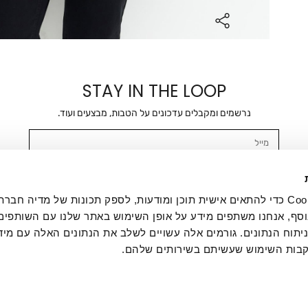
STAY IN THE LOOP
נרשמים ומקבלים עדכונים על הטבות, מבצעים ועוד.
מייל
אשר/ת ומסכימ/ה לקבלת דיוור ישיר, הודעות ופרסומים שיווקיים בכלל פרטי הקשר 
SMS ועוד. המידע ייאסף בהתאם למדיניות הפרטיות של החברה. "
במדיניות הפרטיות
".
אנחנו משתמשים בקובצי Cookie כדי להתאים אישית תוכן ומודעות, לספק תכונות של מדיה
סף, אנחנו משתפים מידע על אופן השימוש באתר שלנו עם השותפים
תוח הנתונים. גורמים אלה עשויים לשלב את הנתונים האלה עם מיד
בות השימוש שעשיתם בשירותים שלהם.
ת לקוחות
ההזמנות שלי
אודות
משלוחים
תקנון
מדיניות פרטי
דרושים
ביטול עסקה
מתנות לעסקים
תקנון גיפט קארד