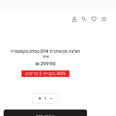
שלוח
ד
מי
סקים
ומך
כירה
אדר
חולצה מכופתרת G14 טפלון טקסטורה
(1
שחור
מחיר
259.90 ₪
אחרי
40% בקניית 2 פריטים
הנחה
כמות