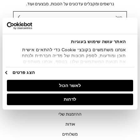
נרשמים ומקבלים עדכונים על הטבות, מבצעים ועוד.
מייל
אני מאשר/ת ומסכימ/ה לקבלת דיוור ישיר, הודעות ופרסומים
שיווקיים בכלל פרטי הקשר המצויים בידי החברה ובכלל זה דוא"ל
SMS ועוד. המידע ייאסף בהתאם למדיניות הפרטיות של החברה.
האתר עושה שימוש בעוגיות
"
צפייה במדיניות הפרטיות
".
אנחנו משתמשים בקובצי Cookie כדי להתאים אישית
תוכן ומודעות, לספק תכונות של מדיה חברתית ולנתח
את תנועת המשתמשים שלנו. בנוסף, אנחנו משתפים
מידע על אופן השימוש באתר שלנו עם השותפים שלנו
הצג פרטים
מתחומי המדיה החברתית, הפרסום וניתוח הנתונים.
גורמים אלה עשויים לשלב את הנתונים האלה עם מידע
לאשר הכול
אחר שסיפקתם או שהם אספו בעקבות השימוש שעשיתם
בשירותים שלהם.
חנויות
לדחות
שירות לקוחות
ההזמנות שלי
אודות
משלוחים