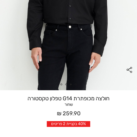
חולצה מכופתרת G14 טפלון טקסטורה
שחור
מחיר
259.90 ₪
אחרי
40% בקניית 2 פריטים
הנחה