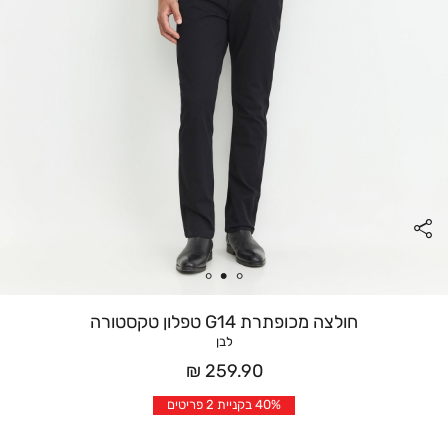
חולצה מכופתרת G14 טפלון טקסטורה
לבן
מחיר
259.90 ₪
אחרי
40% בקניית 2 פריטים
הנחה