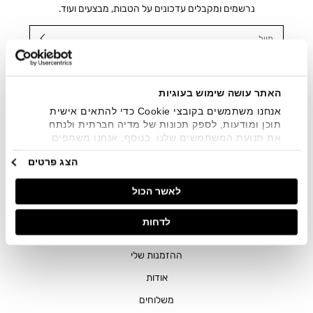
נרשמים ומקבלים עדכונים על הטבות, מבצעים ועוד.
מייל
אני מאשר/ת ומסכימ/ה לקבלת דיוור ישיר, הודעות ופרסומים
שיווקיים בכלל פרטי הקשר המצויים בידי החברה ובכלל זה דוא"ל
SMS ועוד. המידע ייאסף בהתאם למדיניות הפרטיות של החברה.
האתר עושה שימוש בעוגיות
"
צפייה במדיניות הפרטיות
".
אנחנו משתמשים בקובצי Cookie כדי להתאים אישית
תוכן ומודעות, לספק תכונות של מדיה חברתית ולנתח
את תנועת המשתמשים שלנו. בנוסף, אנחנו משתפים
מידע על אופן השימוש באתר שלנו עם השותפים שלנו
הצג פרטים
מתחומי המדיה החברתית, הפרסום וניתוח הנתונים.
גורמים אלה עשויים לשלב את הנתונים האלה עם מידע
לאשר הכול
אחר שסיפקתם או שהם אספו בעקבות השימוש שעשיתם
בשירותים שלהם.
חנויות
לדחות
שירות לקוחות
ההזמנות שלי
אודות
משלוחים