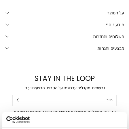
על המוצר
מידע נוסף
משלוחים והחזרות
מבצעים והנחות
STAY IN THE LOOP
נרשמים ומקבלים עדכונים על הטבות, מבצעים ועוד.
מייל
אני מאשר/ת ומסכימ/ה לקבלת דיוור ישיר, הודעות ופרסומים
שיווקיים בכלל פרטי הקשר המצויים בידי החברה ובכלל זה דוא"ל
SMS ועוד. המידע ייאסף בהתאם למדיניות הפרטיות של החברה.
"
צפייה במדיניות הפרטיות
".