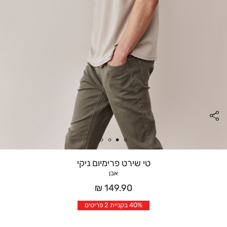
טי שירט פרימיום ניקי
אבן
מחיר
149.90 ₪
אחרי
40% בקניית 2 פריטים
הנחה