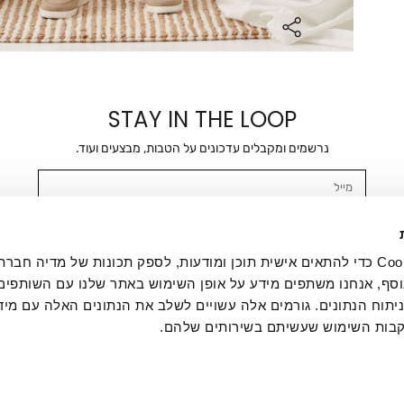
STAY IN THE LOOP
נרשמים ומקבלים עדכונים על הטבות, מבצעים ועוד.
מייל
אשר/ת ומסכימ/ה לקבלת דיוור ישיר, הודעות ופרסומים שיווקיים בכלל פרטי הקשר 
SMS ועוד. המידע ייאסף בהתאם למדיניות הפרטיות של החברה. "
במדיניות הפרטיות
".
אנחנו משתמשים בקובצי Cookie כדי להתאים אישית תוכן ומודעות, לספק תכונות של מדיה
סף, אנחנו משתפים מידע על אופן השימוש באתר שלנו עם השותפים
תוח הנתונים. גורמים אלה עשויים לשלב את הנתונים האלה עם מיד
בות השימוש שעשיתם בשירותים שלהם.
ת לקוחות
ההזמנות שלי
אודות
משלוחים
תקנון
מדיניות פרטי
דרושים
ביטול עסקה
מתנות לעסקים
תקנון גיפט קארד