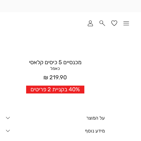
שלוח
ד
מי
סקים
ומך
כירה
אדר
מכנסיים 5 כיסים קלאסי
(1
כאמל
מחיר
219.90 ₪
אחרי
40% בקניית 2 פריטים
הנחה
על המוצר
מידע נוסף