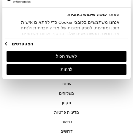
שיווקיים בכלל פרטי הקשר המצויים בידי החברה ובכלל זה דוא"ל
SMS ועוד. המידע ייאסף בהתאם למדיניות הפרטיות של החברה.
"
צפייה במדיניות הפרטיות
".
האתר עושה שימוש בעוגיות
אנחנו משתמשים בקובצי Cookie כדי להתאים אישית
תוכן ומודעות, לספק תכונות של מדיה חברתית ולנתח
את תנועת המשתמשים שלנו. בנוסף, אנחנו משתפים
מידע על אופן השימוש באתר שלנו עם השותפים שלנו
הצג פרטים
מתחומי המדיה החברתית, הפרסום וניתוח הנתונים.
גורמים אלה עשויים לשלב את הנתונים האלה עם מידע
חנויות
לאשר הכול
אחר שסיפקתם או שהם אספו בעקבות השימוש שעשיתם
בשירותים שלהם.
שירות לקוחות
לדחות
ההזמנות שלי
אודות
משלוחים
תקנון
מדיניות פרטיות
נגישות
דרושים