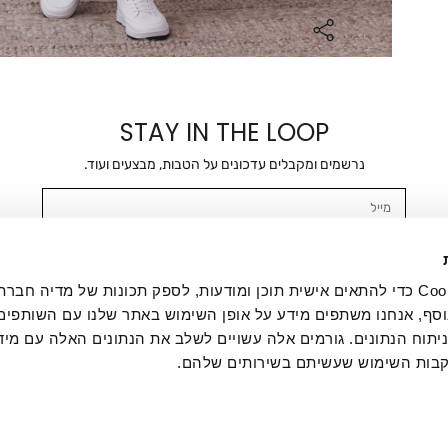
STAY IN THE LOOP
נרשמים ומקבלים עדכונים על הטבות, מבצעים ועוד.
מייל
אשר/ת ומסכימ/ה לקבלת דיוור ישיר, הודעות ופרסומים שיווקיים בכלל פרטי הקשר 
SMS ועוד. המידע ייאסף בהתאם למדיניות הפרטיות של החברה. "
במדיניות הפרטיות
".
אנחנו משתמשים בקובצי Cookie כדי להתאים אישית תוכן ומודעות, לספק תכונות של מדיה
סף, אנחנו משתפים מידע על אופן השימוש באתר שלנו עם השותפים
תוח הנתונים. גורמים אלה עשויים לשלב את הנתונים האלה עם מיד
בות השימוש שעשיתם בשירותים שלהם.
ת לקוחות
ההזמנות שלי
אודות
משלוחים
תקנון
מדיניות פרטי
דרושים
ביטול עסקה
מתנות לעסקים
תקנון גיפט קארד