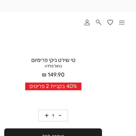
שלוח
ד
מי
סקים
ומך
כירה
אדר
טי שירט ניקי פרימיום
(1
כחול פלדה
מחיר
149.90 ₪
אחרי
40% בקניית 2 פריטים
הנחה
כמות