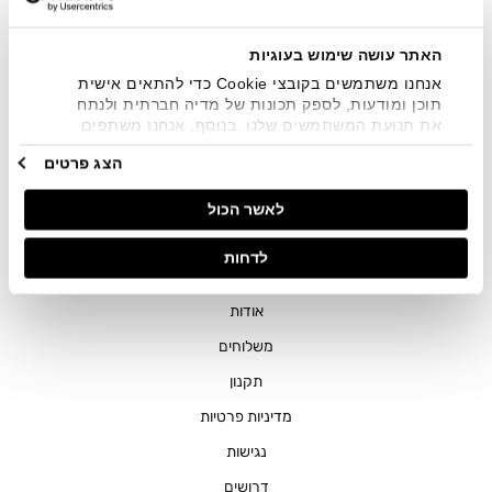
שיווקיים בכלל פרטי הקשר המצויים בידי החברה ובכלל זה דוא"ל
SMS ועוד. המידע ייאסף בהתאם למדיניות הפרטיות של החברה.
"
צפייה במדיניות הפרטיות
".
האתר עושה שימוש בעוגיות
אנחנו משתמשים בקובצי Cookie כדי להתאים אישית
תוכן ומודעות, לספק תכונות של מדיה חברתית ולנתח
את תנועת המשתמשים שלנו. בנוסף, אנחנו משתפים
מידע על אופן השימוש באתר שלנו עם השותפים שלנו
הצג פרטים
מתחומי המדיה החברתית, הפרסום וניתוח הנתונים.
גורמים אלה עשויים לשלב את הנתונים האלה עם מידע
חנויות
לאשר הכול
אחר שסיפקתם או שהם אספו בעקבות השימוש שעשיתם
בשירותים שלהם.
שירות לקוחות
לדחות
ההזמנות שלי
אודות
משלוחים
תקנון
מדיניות פרטיות
נגישות
דרושים