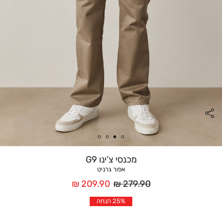
מכנסי צ’ינו G9
אפור גרניט
מחיר
מחיר
209.90 ₪
279.90 ₪
רגיל
אחרי
25% הנחה
הנחה