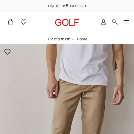
משלוח עד 5 ימי עסקים
שלוח
ד
מי
סקים
Home
מכנסי צ’ינו G9
Home
מכנסי צ’ינו G9
ומך
כירה
הו
אדר
למ
(1