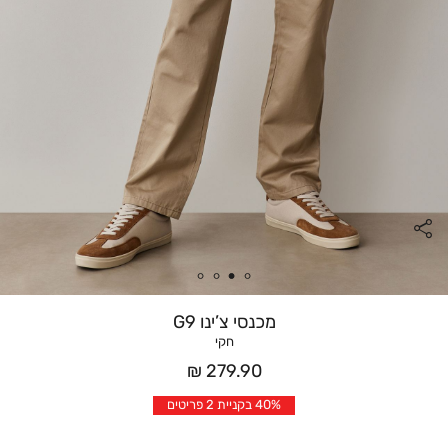
מכנסי צ’ינו G9
חקי
מחיר
279.90 ₪
אחרי
40% בקניית 2 פריטים
הנחה