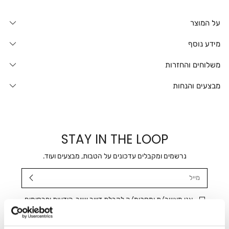
על המוצר
מידע נוסף
משלוחים והחזרות
מבצעים והנחות
STAY IN THE LOOP
נרשמים ומקבלים עדכונים על הטבות, מבצעים ועוד.
מייל
אני מאשר/ת ומסכימ/ה לקבלת דיוור ישיר, הודעות ופרסומים
שיווקיים בכלל פרטי הקשר המצויים בידי החברה ובכלל זה דוא"ל
SMS ועוד. המידע ייאסף בהתאם למדיניות הפרטיות של החברה.
"
צפייה במדיניות הפרטיות
".