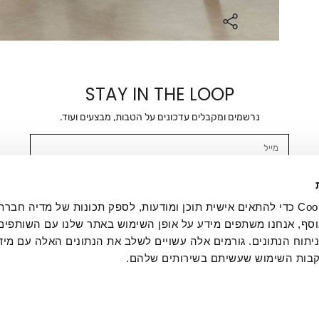
STAY IN THE LOOP
נרשמים ומקבלים עדכונים על הטבות, מבצעים ועוד.
מייל
אשר/ת ומסכימ/ה לקבלת דיוור ישיר, הודעות ופרסומים שיווקיים בכלל פרטי הקשר 
SMS ועוד. המידע ייאסף בהתאם למדיניות הפרטיות של החברה. "
במדיניות הפרטיות
".
אנחנו משתמשים בקובצי Cookie כדי להתאים אישית תוכן ומודעות, לספק תכונות של מדיה
סף, אנחנו משתפים מידע על אופן השימוש באתר שלנו עם השותפים
תוח הנתונים. גורמים אלה עשויים לשלב את הנתונים האלה עם מיד
בות השימוש שעשיתם בשירותים שלהם.
ת לקוחות
ההזמנות שלי
אודות
משלוחים
תקנון
מדיניות פרטי
דרושים
ביטול עסקה
מתנות לעסקים
תקנון גיפט קארד