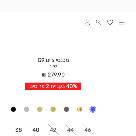
שלוח
ד
מי
סקים
ומך
כירה
אדר
מכנסי צ’ינו G9
(1
כחול
מחיר
279.90 ₪
אחרי
40% בקניית 2 פריטים
הנחה
38
40
42
44
46