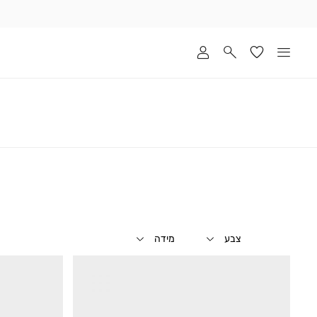
שלוח
ד
מי
סקים
ומך
כירה
אדר
(1
צבע
מידה