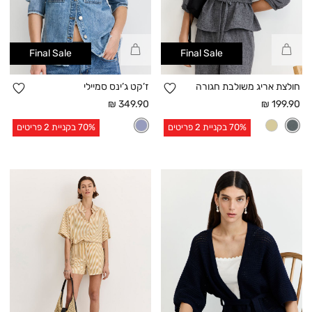
קנייה
קנייה
Final Sale
Final Sale
מהירה
מהירה
הוספה
הו
חולצת אריג משולבת חגורה
ז’קט ג’ינס סמיילי
למועדפים
למו
מחיר
מחיר
349.90 ₪
199.90 ₪
אחרי
אחרי
70% בקניית 2 פריטים
70% בקניית 2 פריטים
הנחה
הנחה