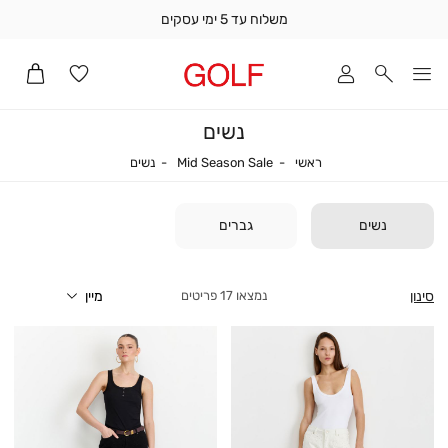
משלוח עד 5 ימי עסקים
שלוח
ד
מי
סקים
נשים
ומך
כירה
ראשי
נשים
Mid Season Sale
ראשי
Mid Season Sale
נשים
אדר
(1
נשים
גברים
סינון
17
פריטים