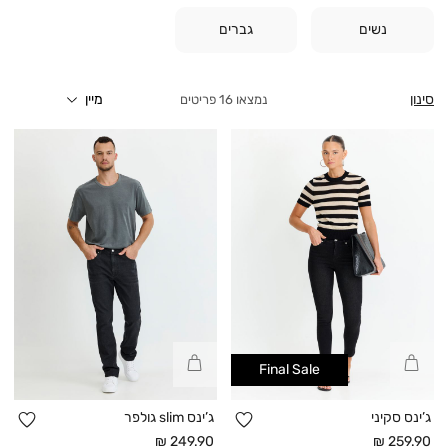
נשים
גברים
סינון
16
פריטים
קנייה
קנייה
Final Sale
מהירה
מהירה
הוספה
הו
ג’ינס סקיני
ג’ינס slim גולפר
למועדפים
למו
מחיר
מחיר
249.90 ₪
259.90 ₪