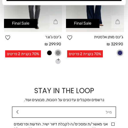
קנייה
קנייה
Final Sale
Final Sale
מהירה
מהירה
הוספה
הו
ג’ינס מותן אלסטית
ג’ינס ג’וגר
למועדפים
למו
מחיר
מחיר
299.90 ₪
329.90 ₪
אחרי
אחרי
70% בקניית 2 פריטים
70% בקניית 2 פריטים
הנחה
הנחה
עוד
צבעים
STAY IN THE LOOP
נרשמים ומקבלים עדכונים על הטבות, מבצעים ועוד.
מייל
אני מאשר/ת ומסכימ/ה לקבלת דיוור ישיר, הודעות ופרסומים