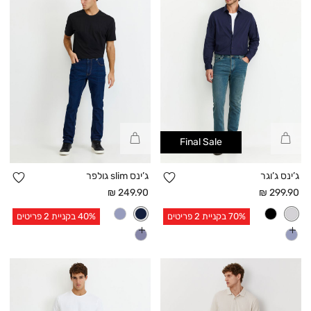
קנייה
קנייה
Final Sale
מהירה
מהירה
הוספה
הו
ג’ינס ג’וגר
ג’ינס slim גולפר
למועדפים
למו
מחיר
מחיר
249.90 ₪
299.90 ₪
אחרי
אחרי
70% בקניית 2 פריטים
40% בקניית 2 פריטים
הנחה
הנחה
עוד
עוד
צבעים
צבעים