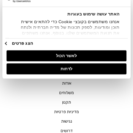
SMS ועוד. המידע ייאסף בהתאם למדיניות הפרטיות של החברה.
"
צפייה במדיניות הפרטיות
".
האתר עושה שימוש בעוגיות
אנחנו משתמשים בקובצי Cookie כדי להתאים אישית
תוכן ומודעות, לספק תכונות של מדיה חברתית ולנתח
את תנועת המשתמשים שלנו. בנוסף, אנחנו משתפים
מידע על אופן השימוש באתר שלנו עם השותפים שלנו
הצג פרטים
מתחומי המדיה החברתית, הפרסום וניתוח הנתונים.
גורמים אלה עשויים לשלב את הנתונים האלה עם מידע
חנויות
לאשר הכול
אחר שסיפקתם או שהם אספו בעקבות השימוש שעשיתם
בשירותים שלהם.
שירות לקוחות
לדחות
ההזמנות שלי
אודות
משלוחים
תקנון
מדיניות פרטיות
נגישות
דרושים